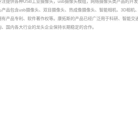
专注提供各种USB工业摄像头，usb摄像头模组，网络摄像头类产品的开
心产品包含usb摄像头、双目摄像头、热成像摄像头、智能相机、3D相
拥有产品专利、软件著作权等。康拓斯的产品已经广泛用于科研、智能交
构、国内各大行业的龙头企业保持长期稳定的合作。